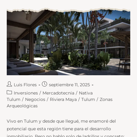
Luis Flores
septiembre 11, 2025
Inversiones
/
Mercadotecnia
/
Nativa
Tulum
/
Negocios
/
Riviera Maya
/
Tulum
/
Zonas
Arqueológicas
Vivo en Tulum y desde que llegué, me enamoré del
potencial que esta región tiene para el desarrollo
inmobiliario. Pero no hablo solo de ladrillos y concreto: