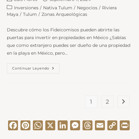
Inversiones
/
Nativa Tulum
/
Negocios
/
Riviera
Maya
/
Tulum
/
Zonas Arqueológicas
Descubre cómo los Fideicomisos pueden abrirte las
puertas para invertir en propiedades en México ¿Sabías
que como extranjero puedes ser dueño de una propiedad
en la playa en México, pero…
Continuar Leyendo
1
2
F
Pi
W
X
Li
M
T
E
C
Pr
a
nt
h
n
e
hr
m
o
in