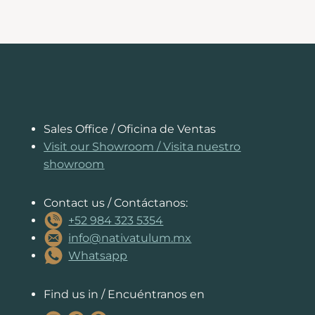
c
er
a
k
s
e
ai
p
t
e
e
ts
e
s
a
l
y
b
st
A
dI
e
d
Li
o
p
n
n
s
n
o
p
g
k
k
er
Sales Office / Oficina de Ventas
Visit our Showroom
/
Visita nuestro
showroom
Contact us / Contáctanos:
+52 984 323 5354
info@nativatulum.mx
Whatsapp
Find us in / Encuéntranos en