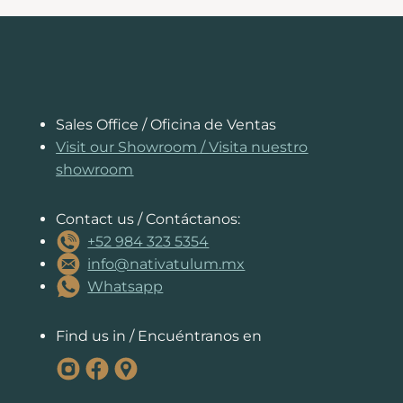
e
e
ts
e
s
a
l
y
b
st
A
dI
e
d
Li
o
p
n
n
s
n
o
p
g
k
k
er
Sales Office / Oficina de Ventas
Visit our Showroom
/
Visita nuestro
showroom
Contact us / Contáctanos:
+52 984 323 5354
info@nativatulum.mx
Whatsapp
Find us in / Encuéntranos en