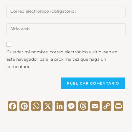
Guardar mi nombre, correo electrónico y sitio web en
este navegador para la próxima vez que haga un
comentario.
F
Pi
W
X
Li
M
T
E
C
Pr
a
nt
h
n
e
hr
m
o
in
c
er
a
k
s
e
ai
p
t