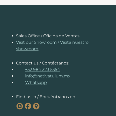
ok
es
A
In
ng
ds
Li
t
pp
er
nk
Sales Office / Oficina de Ventas
Visit our Showroom
/
Visita nuestro
showroom
Contact us / Contáctanos:
+52 984 323 5354
info@nativatulum.mx
Whatsapp
Find us in / Encuéntranos en