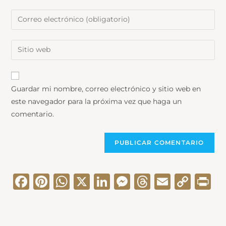
Guardar mi nombre, correo electrónico y sitio web en
este navegador para la próxima vez que haga un
comentario.
Fa
Pi
W
X
Li
M
T
E
C
Pr
ce
nt
ha
nk
es
hr
m
op
in
bo
er
ts
ed
se
ea
ail
y
t