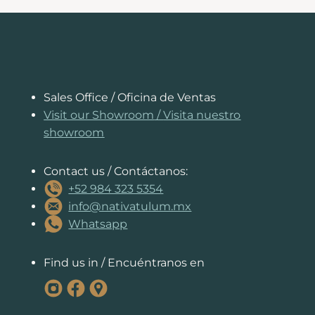
e
e
ts
e
s
a
l
y
b
st
A
dI
e
d
Li
o
p
n
n
s
n
o
p
g
k
k
er
Sales Office / Oficina de Ventas
Visit our Showroom
/
Visita nuestro
showroom
Contact us / Contáctanos:
+52 984 323 5354
info@nativatulum.mx
Whatsapp
Find us in / Encuéntranos en