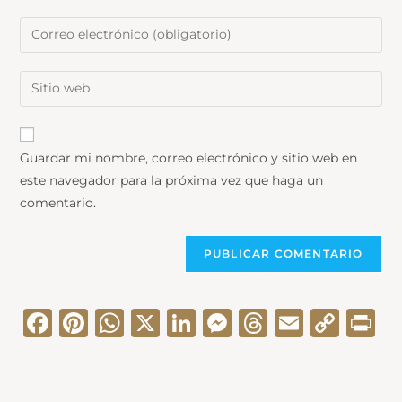
Guardar mi nombre, correo electrónico y sitio web en
este navegador para la próxima vez que haga un
comentario.
F
Pi
W
X
Li
M
T
E
C
Pr
a
nt
h
n
e
hr
m
o
in
c
er
a
k
s
e
ai
p
t