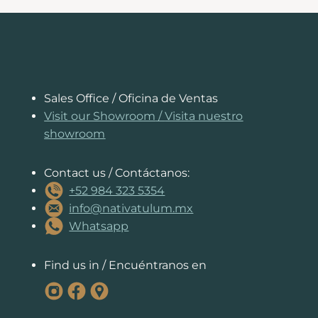
e
e
ts
e
s
a
l
y
b
st
A
dI
e
d
Li
o
p
n
n
s
n
o
p
g
k
k
er
Sales Office / Oficina de Ventas
Visit our Showroom
/
Visita nuestro
showroom
Contact us / Contáctanos:
+52 984 323 5354
info@nativatulum.mx
Whatsapp
Find us in / Encuéntranos en