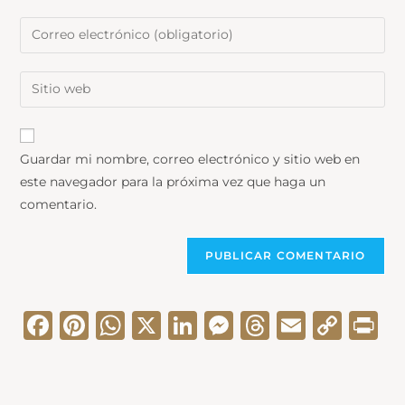
Guardar mi nombre, correo electrónico y sitio web en
este navegador para la próxima vez que haga un
comentario.
F
Pi
W
X
Li
M
T
E
C
Pr
a
nt
h
n
e
hr
m
o
in
c
er
a
k
s
e
ai
p
t