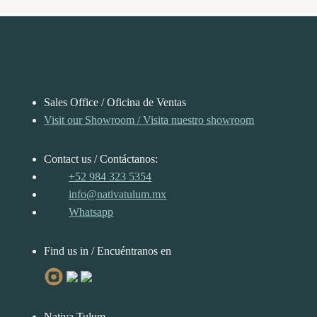
ok
es
A
In
ng
ds
Li
t
pp
er
nk
Sales Office / Oficina de Ventas
Visit our Showroom
/
Visita nuestro showroom
Contact us / Contáctanos:
+52 984 323 5354
info@nativatulum.mx
Whatsapp
Find us in / Encuéntranos en
Nativa Tulum